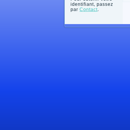
identifiant, passez
par
Contact
.